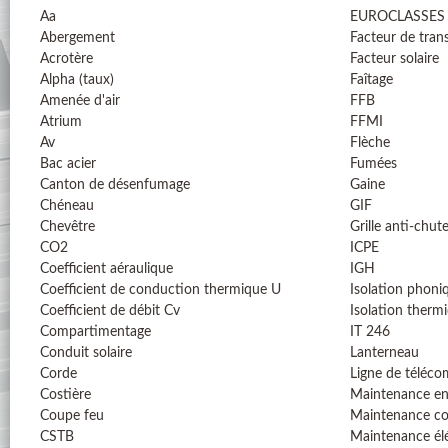
Aa
EUROCLASSES
Abergement
Facteur de tran
Acrotère
Facteur solaire
Alpha (taux)
Faîtage
Amenée d'air
FFB
Atrium
FFMI
Av
Flèche
Bac acier
Fumées
Canton de désenfumage
Gaine
Chéneau
GIF
Chevêtre
Grille anti-chut
CO2
ICPE
Coefficient aéraulique
IGH
Coefficient de conduction thermique U
Isolation phoni
Coefficient de débit Cv
Isolation therm
Compartimentage
IT 246
Conduit solaire
Lanterneau
Corde
Ligne de téléc
Costière
Maintenance en
Coupe feu
Maintenance co
CSTB
Maintenance él