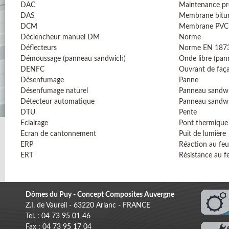
DAC
Maintenance pr
DAS
Membrane bitu
DCM
Membrane PVC
Déclencheur manuel DM
Norme
Déflecteurs
Norme EN 187
Démoussage (panneau sandwich)
Onde libre (pa
DENFC
Ouvrant de faç
Désenfumage
Panne
Désenfumage naturel
Panneau sandw
Détecteur automatique
Panneau sandw
DTU
Pente
Eclairage
Pont thermique
Ecran de cantonnement
Puit de lumière
ERP
Réaction au feu
ERT
Résistance au f
Dômes du Puy - Concept Composites Auvergne
Z.I. de Vaureil - 63220 Arlanc - FRANCE
Tel. : 04 73 95 01 46
Fax : 04 73 95 17 04