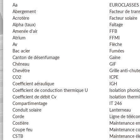
Aa
EUROCLASSES
Abergement
Facteur de tran
Acrotère
Facteur solaire
Alpha (taux)
Faîtage
Amenée d'air
FFB
Atrium
FFMI
Av
Flèche
Bac acier
Fumées
Canton de désenfumage
Gaine
Chéneau
GIF
Chevêtre
Grille anti-chut
CO2
ICPE
Coefficient aéraulique
IGH
Coefficient de conduction thermique U
Isolation phoni
Coefficient de débit Cv
Isolation therm
Compartimentage
IT 246
Conduit solaire
Lanterneau
Corde
Ligne de téléc
Costière
Maintenance en
Coupe feu
Maintenance co
CSTB
Maintenance él