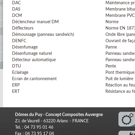
DAC
Maintenance pr
DAS
Membrane bitu
DCM
Membrane PVC
Déclencheur manuel DM
Norme
Déflecteurs
Norme EN 187
Démoussage (panneau sandwich)
Onde libre (pa
DENFC
Ouvrant de faç
Désenfumage
Panne
Désenfumage naturel
Panneau sandw
Détecteur automatique
Panneau sandw
DTU
Pente
Eclairage
Pont thermique
Ecran de cantonnement
Puit de lumière
ERP
Réaction au feu
ERT
Résistance au f
Dômes du Puy - Concept Composites Auvergne
Z.I. de Vaureil - 63220 Arlanc - FRANCE
Tel. : 04 73 95 01 46
Fax : 04 73 95 17 04