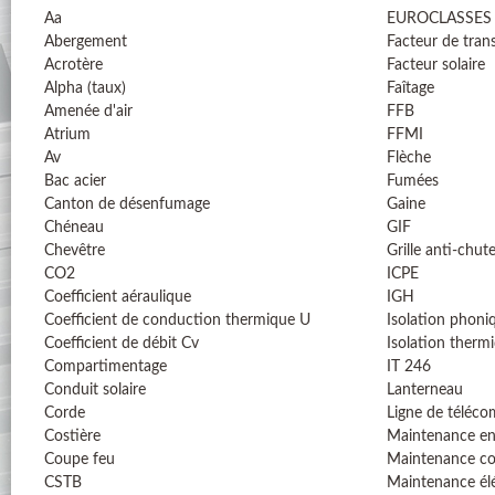
Aa
EUROCLASSES
Abergement
Facteur de tran
Acrotère
Facteur solaire
Alpha (taux)
Faîtage
Amenée d'air
FFB
Atrium
FFMI
Av
Flèche
Bac acier
Fumées
Canton de désenfumage
Gaine
Chéneau
GIF
Chevêtre
Grille anti-chut
CO2
ICPE
Coefficient aéraulique
IGH
Coefficient de conduction thermique U
Isolation phoni
Coefficient de débit Cv
Isolation therm
Compartimentage
IT 246
Conduit solaire
Lanterneau
Corde
Ligne de téléc
Costière
Maintenance en
Coupe feu
Maintenance co
CSTB
Maintenance él