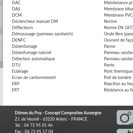
DAC
Maintenance pr
DAS
Membrane bitu
DCM
Membrane PVC
Déclencheur manuel DM
Norme
Déflecteurs
Norme EN 187
Démoussage (panneau sandwich)
Onde libre (pa
DENFC
Ouvrant de faç
Désenfumage
Panne
Désenfumage naturel
Panneau sandw
Détecteur automatique
Panneau sandw
DTU
Pente
Eclairage
Pont thermique
Ecran de cantonnement
Puit de lumière
ERP
Réaction au feu
ERT
Résistance au f
Dômes du Puy - Concept Composites Auvergne
Z.I. de Vaureil - 63220 Arlanc - FRANCE
Tel. : 04 73 95 01 46
Fax : 04 73 95 17 04