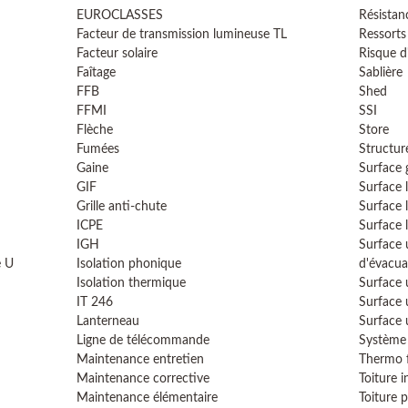
EUROCLASSES
Résistan
Facteur de transmission lumineuse TL
Ressorts
Facteur solaire
Risque d
Faîtage
Sablière
FFB
Shed
FFMI
SSI
Flèche
Store
Fumées
Structur
Gaine
Surface
GIF
Surface 
Grille anti-chute
Surface 
ICPE
Surface 
IGH
Surface 
e U
Isolation phonique
d'évacua
Isolation thermique
Surface 
IT 246
Surface 
Lanterneau
Surface 
Ligne de télécommande
Système 
Maintenance entretien
Thermo f
Maintenance corrective
Toiture i
Maintenance élémentaire
Toiture p