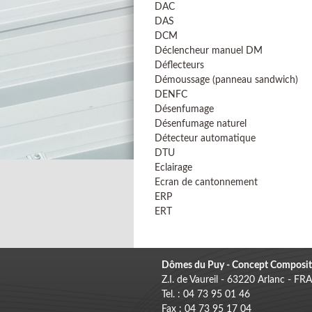
DAC
DAS
DCM
Déclencheur manuel DM
Déflecteurs
Démoussage (panneau sandwich)
DENFC
Désenfumage
Désenfumage naturel
Détecteur automatique
DTU
Eclairage
Ecran de cantonnement
ERP
ERT
Dômes du Puy - Concept Composit
Z.I. de Vaureil - 63220 Arlanc - F
Tel. : 04 73 95 01 46
Fax : 04 73 95 17 04