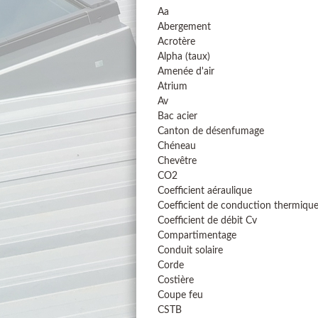
Aa
Abergement
Acrotère
Alpha (taux)
Amenée d'air
Atrium
Av
Bac acier
Canton de désenfumage
Chéneau
Chevêtre
CO2
Coefficient aéraulique
Coefficient de conduction thermiqu
Coefficient de débit Cv
Compartimentage
Conduit solaire
Corde
Costière
Coupe feu
CSTB