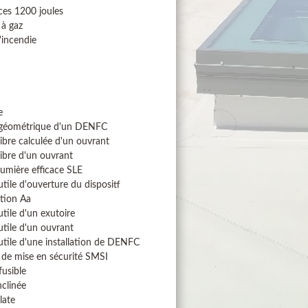
ces 1200 joules
 à gaz
'incendie
e
 géométrique d'un DENFC
libre calculée d'un ouvrant
libre d'un ouvrant
lumière efficace SLE
utile d'ouverture du dispositf
tion Aa
utile d'un exutoire
utile d'un ouvrant
utile d'une installation de DENFC
de mise en sécurité SMSI
usible
nclinée
late