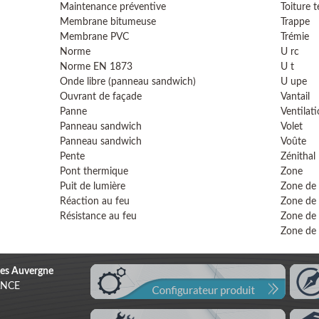
Maintenance préventive
Toiture t
Membrane bitumeuse
Trappe
Membrane PVC
Trémie
Norme
U rc
Norme EN 1873
U t
Onde libre (panneau sandwich)
U upe
Ouvrant de façade
Vantail
Panne
Ventilati
Panneau sandwich
Volet
Panneau sandwich
Voûte
Pente
Zénithal
Pont thermique
Zone
Puit de lumière
Zone de
Réaction au feu
Zone de
Résistance au feu
Zone de 
Zone de 
es Auvergne
RANCE