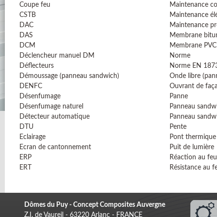
Coupe feu
Maintenance co
CSTB
Maintenance él
DAC
Maintenance pr
DAS
Membrane bitu
DCM
Membrane PVC
Déclencheur manuel DM
Norme
Déflecteurs
Norme EN 187
Démoussage (panneau sandwich)
Onde libre (pa
DENFC
Ouvrant de faç
Désenfumage
Panne
Désenfumage naturel
Panneau sandw
Détecteur automatique
Panneau sandw
DTU
Pente
Eclairage
Pont thermique
Ecran de cantonnement
Puit de lumière
ERP
Réaction au feu
ERT
Résistance au f
Dômes du Puy - Concept Composites Auvergne
Z.I. de Vaureil - 63220 Arlanc - FRANCE