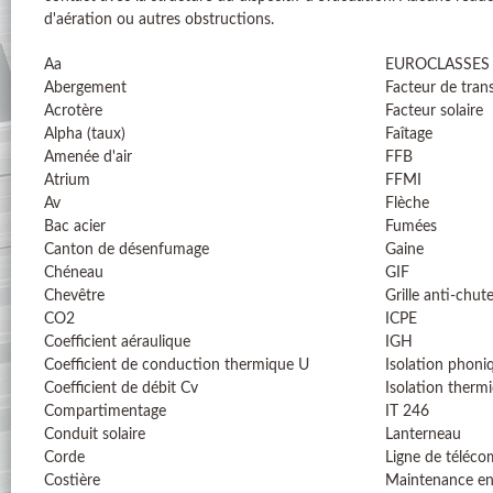
d'aération ou autres obstructions.
Aa
EUROCLASSES
Abergement
Facteur de tran
Acrotère
Facteur solaire
Alpha (taux)
Faîtage
Amenée d'air
FFB
Atrium
FFMI
Av
Flèche
Bac acier
Fumées
Canton de désenfumage
Gaine
Chéneau
GIF
Chevêtre
Grille anti-chut
CO2
ICPE
Coefficient aéraulique
IGH
Coefficient de conduction thermique U
Isolation phoni
Coefficient de débit Cv
Isolation therm
Compartimentage
IT 246
Conduit solaire
Lanterneau
Corde
Ligne de téléc
Costière
Maintenance en