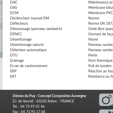
DAC
Maintenance pr
DAS
Membrane bitu
DCM
Membrane PVC
Déclencheur manuel DM
Norme
Déflecteurs
Norme EN 187
Démoussage (panneau sandwich)
Onde libre (pa
DENFC
Ouvrant de faç
Désenfumage
Panne
Désenfumage naturel
Panneau sandw
Détecteur automatique
Panneau sandw
DTU
Pente
Eclairage
Pont thermique
Ecran de cantonnement
Puit de lumière
ERP
Réaction au feu
ERT
Résistance au f
Dômes du Puy - Concept Composites Auvergne
Z.I. de Vaureil - 63220 Arlanc - FRANCE
Tel. : 04 73 95 01 46
Fax : 04 73 95 17 04