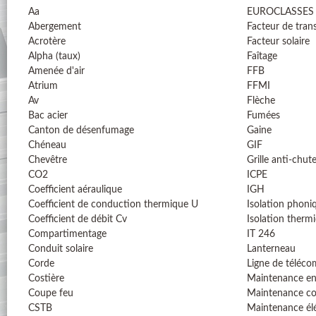
Aa
EUROCLASSES
Abergement
Facteur de tran
Acrotère
Facteur solaire
Alpha (taux)
Faîtage
Amenée d'air
FFB
Atrium
FFMI
Av
Flèche
Bac acier
Fumées
Canton de désenfumage
Gaine
Chéneau
GIF
Chevêtre
Grille anti-chut
CO2
ICPE
Coefficient aéraulique
IGH
Coefficient de conduction thermique U
Isolation phoni
Coefficient de débit Cv
Isolation therm
Compartimentage
IT 246
Conduit solaire
Lanterneau
Corde
Ligne de téléc
Costière
Maintenance en
Coupe feu
Maintenance co
CSTB
Maintenance él