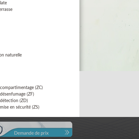
late
errasse
on naturelle
 compartimentage (ZC)
 désenfumage (ZF)
détection (ZD)
mise en sécurité (ZS)