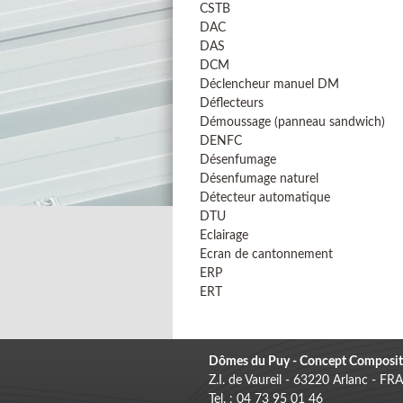
CSTB
DAC
DAS
DCM
Déclencheur manuel DM
Déflecteurs
Démoussage (panneau sandwich)
DENFC
Désenfumage
Désenfumage naturel
Détecteur automatique
DTU
Eclairage
Ecran de cantonnement
ERP
ERT
Dômes du Puy - Concept Composit
Z.I. de Vaureil - 63220 Arlanc - F
Tel. : 04 73 95 01 46