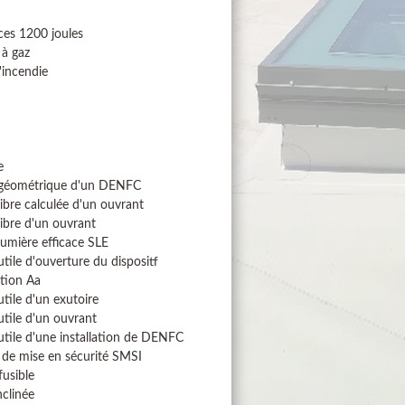
ces 1200 joules
 à gaz
'incendie
e
 géométrique d'un DENFC
libre calculée d'un ouvrant
libre d'un ouvrant
lumière efficace SLE
utile d'ouverture du dispositf
tion Aa
utile d'un exutoire
utile d'un ouvrant
utile d'une installation de DENFC
de mise en sécurité SMSI
usible
nclinée