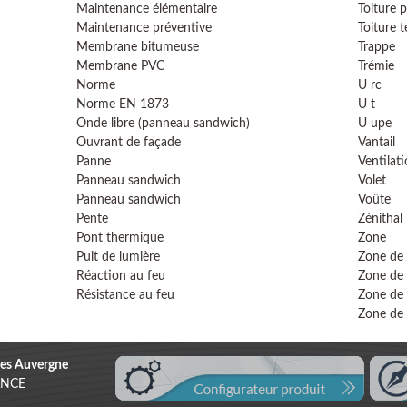
Maintenance élémentaire
Toiture p
Maintenance préventive
Toiture t
Membrane bitumeuse
Trappe
Membrane PVC
Trémie
Norme
U rc
Norme EN 1873
U t
Onde libre (panneau sandwich)
U upe
Ouvrant de façade
Vantail
Panne
Ventilati
Panneau sandwich
Volet
Panneau sandwich
Voûte
Pente
Zénithal
Pont thermique
Zone
Puit de lumière
Zone de
Réaction au feu
Zone de
Résistance au feu
Zone de 
Zone de 
es Auvergne
RANCE