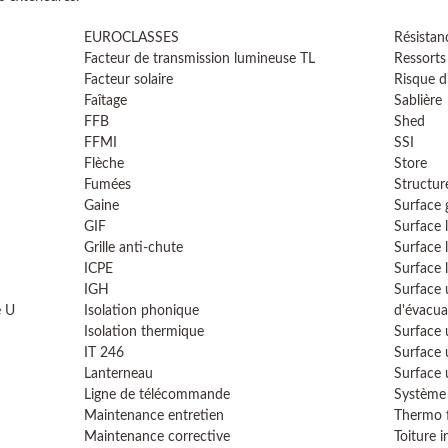
EUROCLASSES
Résistan
Facteur de transmission lumineuse TL
Ressorts
Facteur solaire
Risque d
Faîtage
Sablière
FFB
Shed
FFMI
SSI
Flèche
Store
Fumées
Structur
Gaine
Surface
GIF
Surface 
Grille anti-chute
Surface 
ICPE
Surface 
IGH
Surface 
e U
Isolation phonique
d'évacua
Isolation thermique
Surface 
IT 246
Surface 
Lanterneau
Surface 
Ligne de télécommande
Système 
Maintenance entretien
Thermo f
Maintenance corrective
Toiture i