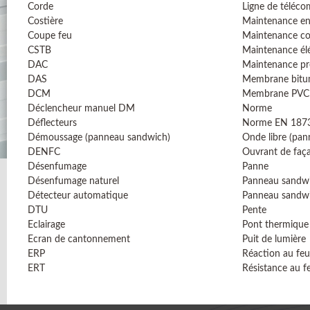
Corde
Ligne de téléc
Costière
Maintenance en
Coupe feu
Maintenance co
CSTB
Maintenance él
DAC
Maintenance pr
DAS
Membrane bitu
DCM
Membrane PVC
Déclencheur manuel DM
Norme
Déflecteurs
Norme EN 187
Démoussage (panneau sandwich)
Onde libre (pa
DENFC
Ouvrant de faç
Désenfumage
Panne
Désenfumage naturel
Panneau sandw
Détecteur automatique
Panneau sandw
DTU
Pente
Eclairage
Pont thermique
Ecran de cantonnement
Puit de lumière
ERP
Réaction au feu
ERT
Résistance au f