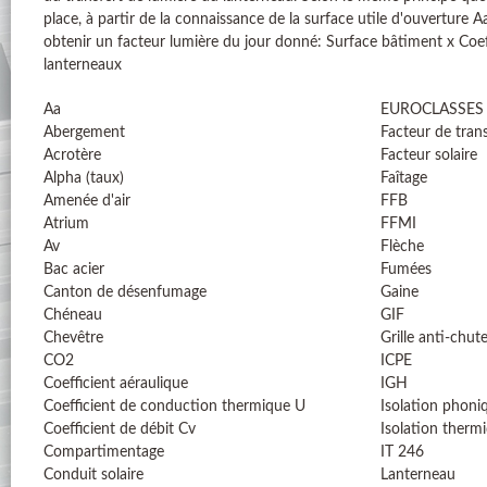
place, à partir de la connaissance de la surface utile d'ouverture 
obtenir un facteur lumière du jour donné: Surface bâtiment x Coef
lanterneaux
Aa
EUROCLASSES
Abergement
Facteur de tran
Acrotère
Facteur solaire
Alpha (taux)
Faîtage
Amenée d'air
FFB
Atrium
FFMI
Av
Flèche
Bac acier
Fumées
Canton de désenfumage
Gaine
Chéneau
GIF
Chevêtre
Grille anti-chut
CO2
ICPE
Coefficient aéraulique
IGH
Coefficient de conduction thermique U
Isolation phoni
Coefficient de débit Cv
Isolation therm
Compartimentage
IT 246
Conduit solaire
Lanterneau