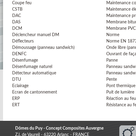
Coupe feu
Maintenance co
CSTB
Maintenance él
DAC
Maintenance pr
DAS
Membrane bitu
DCM
Membrane PVC
Déclencheur manuel DM
Norme
Déflecteurs
Norme EN 187
Démoussage (panneau sandwich)
Onde libre (pa
DENFC
Ouvrant de faç
Désenfumage
Panne
Désenfumage naturel
Panneau sandw
Détecteur automatique
Panneau sandw
DTU
Pente
Eclairage
Pont thermique
Ecran de cantonnement
Puit de lumière
ERP
Réaction au feu
ERT
Résistance au f
Dômes du Puy - Concept Composites Auvergne
Z.I. de Vaureil - 63220 Arlanc - FRANCE