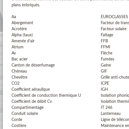
plans imbriqués.
Aa
EUROCLASSES
Abergement
Facteur de tran
Acrotère
Facteur solaire
Alpha (taux)
Faîtage
Amenée d'air
FFB
Atrium
FFMI
Av
Flèche
Bac acier
Fumées
Canton de désenfumage
Gaine
Chéneau
GIF
Chevêtre
Grille anti-chut
CO2
ICPE
Coefficient aéraulique
IGH
Coefficient de conduction thermique U
Isolation phoni
Coefficient de débit Cv
Isolation therm
Compartimentage
IT 246
Conduit solaire
Lanterneau
Corde
Ligne de téléc
Costière
Maintenance en