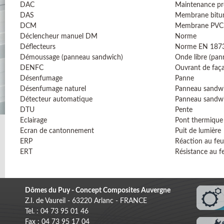
DAC
Maintenance pr
DAS
Membrane bitu
DCM
Membrane PVC
Déclencheur manuel DM
Norme
Déflecteurs
Norme EN 187
Démoussage (panneau sandwich)
Onde libre (pa
DENFC
Ouvrant de faç
Désenfumage
Panne
Désenfumage naturel
Panneau sandw
Détecteur automatique
Panneau sandw
DTU
Pente
Eclairage
Pont thermique
Ecran de cantonnement
Puit de lumière
ERP
Réaction au feu
ERT
Résistance au f
Dômes du Puy - Concept Composites Auvergne
Z.I. de Vaureil - 63220 Arlanc - FRANCE
Tel. : 04 73 95 01 46
Fax : 04 73 95 17 04