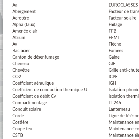
Aa
EUROCLASSES
Abergement
Facteur de tran
Acrotère
Facteur solaire
Alpha (taux)
Faîtage
Amenée d'air
FFB
Atrium
FFMI
Av
Flèche
Bac acier
Fumées
Canton de désenfumage
Gaine
Chéneau
GIF
Chevêtre
Grille anti-chut
CO2
ICPE
Coefficient aéraulique
IGH
Coefficient de conduction thermique U
Isolation phoni
Coefficient de débit Cv
Isolation therm
Compartimentage
IT 246
Conduit solaire
Lanterneau
Corde
Ligne de téléc
Costière
Maintenance en
Coupe feu
Maintenance co
CSTB
Maintenance él