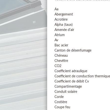
Aa
Abergement
Acrotère
Alpha (taux)
Amenée d'air
Atrium
Av
Bac acier
Canton de désenfumage
Chéneau
Chevêtre
CO2
Coefficient aéraulique
Coefficient de conduction thermiqu
Coefficient de débit Cv
Compartimentage
Conduit solaire
Corde
Costière
Coupe feu