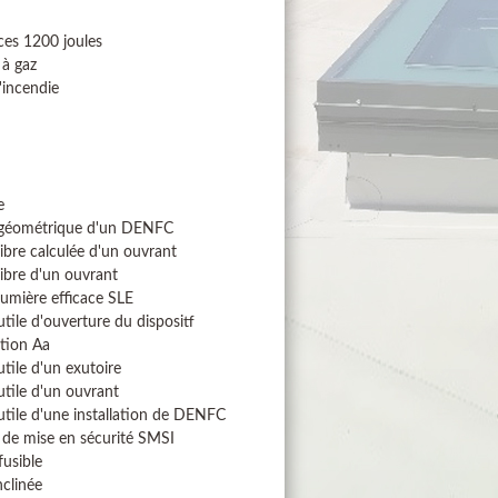
ces 1200 joules
 à gaz
'incendie
e
 géométrique d'un DENFC
libre calculée d'un ouvrant
libre d'un ouvrant
lumière efficace SLE
utile d'ouverture du dispositf
tion Aa
utile d'un exutoire
utile d'un ouvrant
utile d'une installation de DENFC
de mise en sécurité SMSI
usible
nclinée