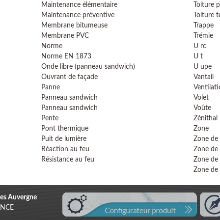
Maintenance élémentaire
Toiture p
Maintenance préventive
Toiture t
Membrane bitumeuse
Trappe
Membrane PVC
Trémie
Norme
U rc
Norme EN 1873
U t
Onde libre (panneau sandwich)
U upe
Ouvrant de façade
Vantail
Panne
Ventilati
Panneau sandwich
Volet
Panneau sandwich
Voûte
Pente
Zénithal
Pont thermique
Zone
Puit de lumière
Zone de
Réaction au feu
Zone de
Résistance au feu
Zone de 
Zone de 
es Auvergne
RANCE