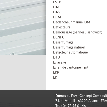
CSTB
DAC
DAS
DCM
Déclencheur manuel DM
Déflecteurs
Démoussage (panneau sandwich)
DENFC
Désenfumage
Désenfumage naturel
Détecteur automatique
DTU
Eclairage
Ecran de cantonnement
ERP
ERT
Dômes du Puy - Concept Composit
Z.I. de Vaureil - 63220 Arlanc - F
Tel. : 04 73 95 01 46