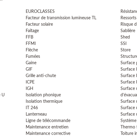
EUROCLASSES
Résistan
Facteur de transmission lumineuse TL
Ressorts
Facteur solaire
Risque d
Faîtage
Sablière
FFB
Shed
FFMI
SSI
Flèche
Store
Fumées
Structur
Gaine
Surface
GIF
Surface 
Grille anti-chute
Surface 
ICPE
Surface 
IGH
Surface 
e U
Isolation phonique
d'évacua
Isolation thermique
Surface 
IT 246
Surface 
Lanterneau
Surface 
Ligne de télécommande
Système 
Maintenance entretien
Thermo f
Maintenance corrective
Toiture i