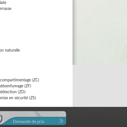
late
errasse
on naturelle
 compartimentage (ZC)
 désenfumage (ZF)
détection (ZD)
mise en sécurité (ZS)