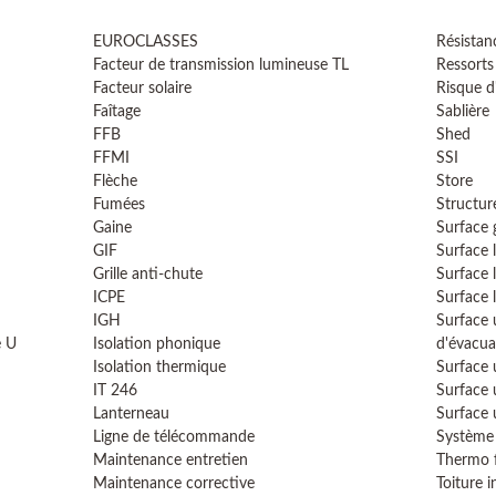
EUROCLASSES
Résistan
Facteur de transmission lumineuse TL
Ressorts
Facteur solaire
Risque d
Faîtage
Sablière
FFB
Shed
FFMI
SSI
Flèche
Store
Fumées
Structur
Gaine
Surface
GIF
Surface 
Grille anti-chute
Surface 
ICPE
Surface 
IGH
Surface 
e U
Isolation phonique
d'évacua
Isolation thermique
Surface 
IT 246
Surface 
Lanterneau
Surface 
Ligne de télécommande
Système 
Maintenance entretien
Thermo f
Maintenance corrective
Toiture i