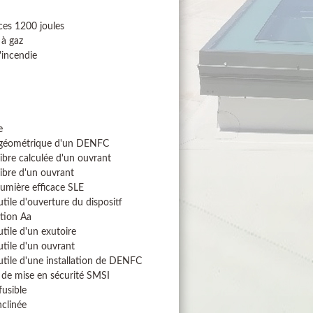
ces 1200 joules
 à gaz
'incendie
e
 géométrique d'un DENFC
libre calculée d'un ouvrant
libre d'un ouvrant
lumière efficace SLE
utile d'ouverture du dispositf
tion Aa
utile d'un exutoire
utile d'un ouvrant
utile d'une installation de DENFC
de mise en sécurité SMSI
usible
nclinée