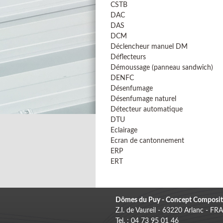
CSTB
DAC
DAS
DCM
Déclencheur manuel DM
Déflecteurs
Démoussage (panneau sandwich)
DENFC
Désenfumage
Désenfumage naturel
Détecteur automatique
DTU
Eclairage
Ecran de cantonnement
ERP
ERT
Dômes du Puy - Concept Composit
Z.I. de Vaureil - 63220 Arlanc - F
Tel. : 04 73 95 01 46