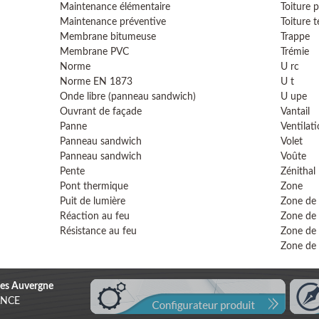
Maintenance élémentaire
Toiture p
Maintenance préventive
Toiture t
Membrane bitumeuse
Trappe
Membrane PVC
Trémie
Norme
U rc
Norme EN 1873
U t
Onde libre (panneau sandwich)
U upe
Ouvrant de façade
Vantail
Panne
Ventilati
Panneau sandwich
Volet
Panneau sandwich
Voûte
Pente
Zénithal
Pont thermique
Zone
Puit de lumière
Zone de
Réaction au feu
Zone de
Résistance au feu
Zone de 
Zone de 
es Auvergne
RANCE