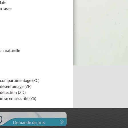
late
errasse
on naturelle
 compartimentage (ZC)
 désenfumage (ZF)
détection (ZD)
mise en sécurité (ZS)