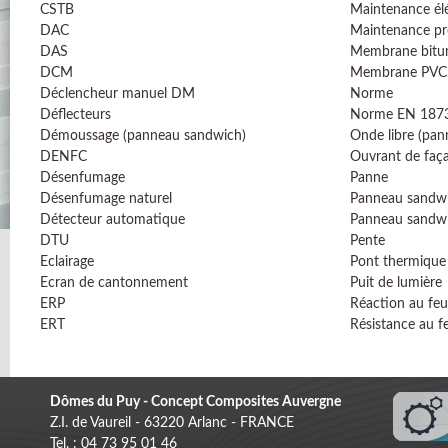
CSTB
Maintenance él
DAC
Maintenance pr
DAS
Membrane bitu
DCM
Membrane PVC
Déclencheur manuel DM
Norme
Déflecteurs
Norme EN 187
Démoussage (panneau sandwich)
Onde libre (pa
DENFC
Ouvrant de faç
Désenfumage
Panne
Désenfumage naturel
Panneau sandw
Détecteur automatique
Panneau sandw
DTU
Pente
Eclairage
Pont thermique
Ecran de cantonnement
Puit de lumière
ERP
Réaction au feu
ERT
Résistance au f
Dômes du Puy - Concept Composites Auvergne
Z.I. de Vaureil - 63220 Arlanc - FRANCE
Tel. : 04 73 95 01 46