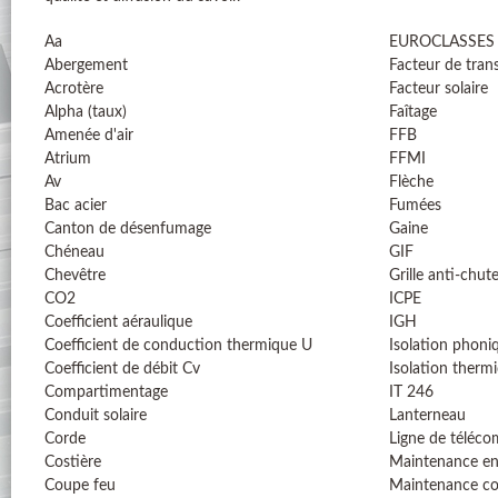
Aa
EUROCLASSES
Abergement
Facteur de tran
Acrotère
Facteur solaire
Alpha (taux)
Faîtage
Amenée d'air
FFB
Atrium
FFMI
Av
Flèche
Bac acier
Fumées
Canton de désenfumage
Gaine
Chéneau
GIF
Chevêtre
Grille anti-chut
CO2
ICPE
Coefficient aéraulique
IGH
Coefficient de conduction thermique U
Isolation phoni
Coefficient de débit Cv
Isolation therm
Compartimentage
IT 246
Conduit solaire
Lanterneau
Corde
Ligne de téléc
Costière
Maintenance en
Coupe feu
Maintenance co