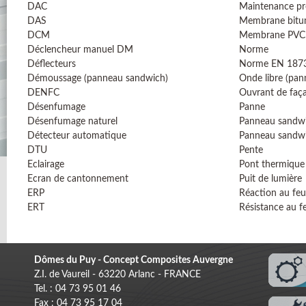
DAC
Maintenance pr
DAS
Membrane bitu
DCM
Membrane PVC
Déclencheur manuel DM
Norme
Déflecteurs
Norme EN 187
Démoussage (panneau sandwich)
Onde libre (pa
DENFC
Ouvrant de faç
Désenfumage
Panne
Désenfumage naturel
Panneau sandw
Détecteur automatique
Panneau sandw
DTU
Pente
Eclairage
Pont thermique
Ecran de cantonnement
Puit de lumière
ERP
Réaction au feu
ERT
Résistance au f
Dômes du Puy - Concept Composites Auvergne
Z.I. de Vaureil - 63220 Arlanc - FRANCE
Tel. : 04 73 95 01 46
Fax : 04 73 95 17 04