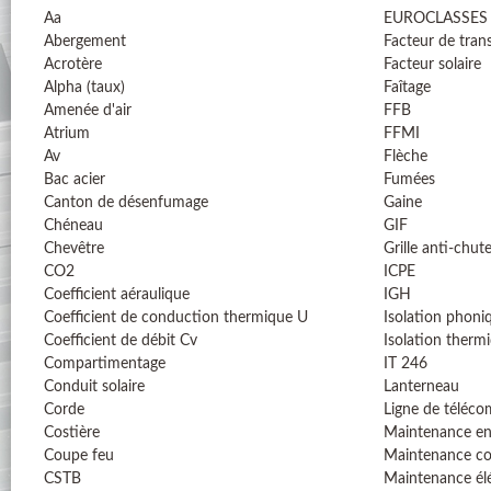
Aa
EUROCLASSES
Abergement
Facteur de tran
Acrotère
Facteur solaire
Alpha (taux)
Faîtage
Amenée d'air
FFB
Atrium
FFMI
Av
Flèche
Bac acier
Fumées
Canton de désenfumage
Gaine
Chéneau
GIF
Chevêtre
Grille anti-chut
CO2
ICPE
Coefficient aéraulique
IGH
Coefficient de conduction thermique U
Isolation phoni
Coefficient de débit Cv
Isolation therm
Compartimentage
IT 246
Conduit solaire
Lanterneau
Corde
Ligne de téléc
Costière
Maintenance en
Coupe feu
Maintenance co
CSTB
Maintenance él