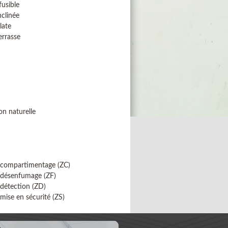
usible
nclinée
late
errasse
on naturelle
 compartimentage (ZC)
 désenfumage (ZF)
détection (ZD)
mise en sécurité (ZS)