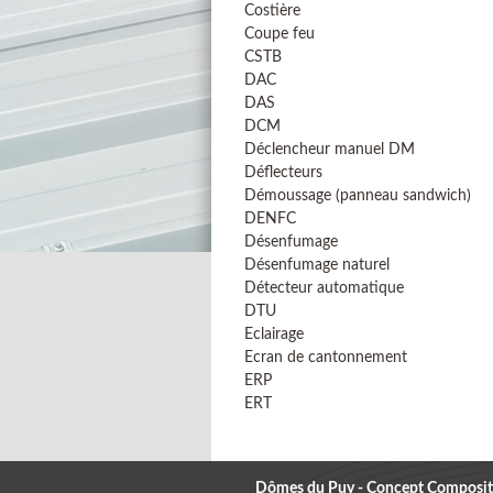
Costière
Coupe feu
CSTB
DAC
DAS
DCM
Déclencheur manuel DM
Déflecteurs
Démoussage (panneau sandwich)
DENFC
Désenfumage
Désenfumage naturel
Détecteur automatique
DTU
Eclairage
Ecran de cantonnement
ERP
ERT
Dômes du Puy - Concept Composit