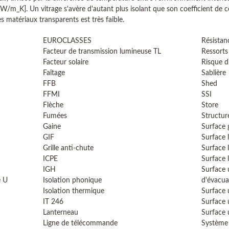
W/m_K]. Un vitrage s'avère d'autant plus isolant que son coefficient de c
s matériaux transparents est très faible.
EUROCLASSES
Résistan
Facteur de transmission lumineuse TL
Ressorts
Facteur solaire
Risque d
Faîtage
Sablière
FFB
Shed
FFMI
SSI
Flèche
Store
Fumées
Structur
Gaine
Surface
GIF
Surface 
Grille anti-chute
Surface 
ICPE
Surface 
IGH
Surface 
e U
Isolation phonique
d'évacua
Isolation thermique
Surface 
IT 246
Surface 
Lanterneau
Surface 
Ligne de télécommande
Système 