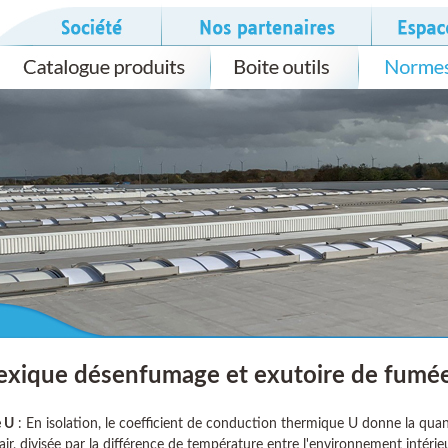
exique désenfumage et exutoire de fumé
e U
: En isolation, le coefficient de conduction thermique U donne la quan
ir, divisée par la différence de température entre l'environnement intérie