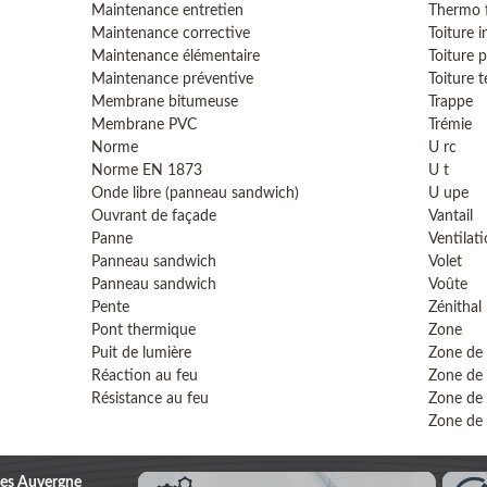
Maintenance entretien
Thermo f
Maintenance corrective
Toiture i
Maintenance élémentaire
Toiture p
Maintenance préventive
Toiture t
Membrane bitumeuse
Trappe
Membrane PVC
Trémie
Norme
U rc
Norme EN 1873
U t
Onde libre (panneau sandwich)
U upe
Ouvrant de façade
Vantail
Panne
Ventilati
Panneau sandwich
Volet
Panneau sandwich
Voûte
Pente
Zénithal
Pont thermique
Zone
Puit de lumière
Zone de
Réaction au feu
Zone de
Résistance au feu
Zone de 
Zone de 
es Auvergne