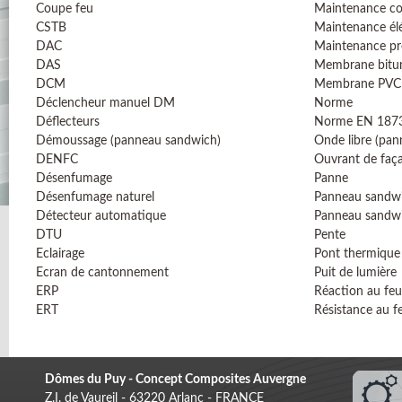
Coupe feu
Maintenance co
CSTB
Maintenance él
DAC
Maintenance pr
DAS
Membrane bitu
DCM
Membrane PVC
Déclencheur manuel DM
Norme
Déflecteurs
Norme EN 187
Démoussage (panneau sandwich)
Onde libre (pa
DENFC
Ouvrant de faç
Désenfumage
Panne
Désenfumage naturel
Panneau sandw
Détecteur automatique
Panneau sandw
DTU
Pente
Eclairage
Pont thermique
Ecran de cantonnement
Puit de lumière
ERP
Réaction au feu
ERT
Résistance au f
Dômes du Puy - Concept Composites Auvergne
Z.I. de Vaureil - 63220 Arlanc - FRANCE