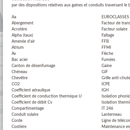
par des dispositions relatives aux gaines et conduits traversant le 
Aa
EUROCLASSES
Abergement
Facteur de tran
Acrotère
Facteur solaire
Alpha (taux)
Faîtage
Amenée d'air
FFB
Atrium
FFMI
Av
Flèche
Bac acier
Fumées
Canton de désenfumage
Gaine
Chéneau
GIF
Chevêtre
Grille anti-chut
CO2
ICPE
Coefficient aéraulique
IGH
Coefficient de conduction thermique U
Isolation phoni
Coefficient de débit Cv
Isolation therm
Compartimentage
IT 246
Conduit solaire
Lanterneau
Corde
Ligne de téléc
Costière
Maintenance en