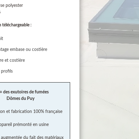
e polyester
s
téléchargeable :
it
age embase ou costière
e et costière
profils
 + des exutoires de fumées
Dômes du Puy
on et fabrication 100% française
ppareil prémonté en usine
é augmentée du fait des matériaux