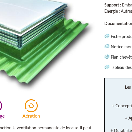
Support :
Embas
Energie :
Autre
Documentation 
Fiche produ
Notice mont
Plan chevêtr
Tableau des 
Les
+ Concepti
+ A
tion la ventilation permanente de locaux. Il peut
+ Durabilit